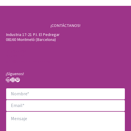
¡CONTÁCTANOS!
Industria 17-21 P.I. El Pedregar
08160 Montmeló (Barcelona)
616 955 494
935 991 721
info@baskiatcreativa.com
¡Síguenos!
LinkedIn
Instagram
Pinterest